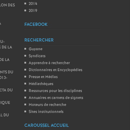
2014
LON DES
2019
A
FACEBOOK
RECHERCHER
AU-
 DE LA
Guyane
Syndicats
DE LA
Apprendre à rechercher
Dictionnaires et Encyclopédies
ENTS DU
Presse et Médias
013-
Médiathèques
CTA DU
Ressources pour les disciplines
Annuaires et carnets de signets
NIQUE
Moteurs de recherche
Sites institutionnels
L DU
CAROUSSEL ACCUEIL