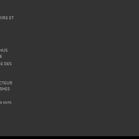
OIRE ET
ENUS
E
E DES
ECTEUR
 SNES
s sont