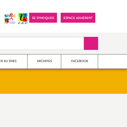
Visitez
SE SYNDIQUER
ESPACE ADHÉRENT
notre
page
Facebook
Recherche sur le 
R AU SNES
ARCHIVES
FACEBOOK
2007
2008
2009