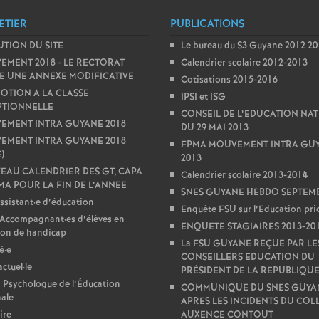
ETIER
PUBLICATIONS
TION DU SITE
Le bureau du S3 Guyane 2012 2
MENT 2018 - LE RECTORAT
Calendrier scolaire 2012-2013
E UNE ANNEXE MODIFICATIVE
Cotisations 2015-2016
OTION A LA CLASSE
IPSI et ISG
PTIONNELLE
CONSEIL DE L’EDUCATION NA
EMENT INTRA GUYANE 2018
DU 29 MAI 2013
EMENT INTRA GUYANE 2018
FPMA MOUVEMENT INTRA GU
)
2013
AU CALENDRIER DES GT, CAPA
Calendrier scolaire 2013-2014
MA POUR LA FIN DE L’ANNEE
SNES GUYANE HEBDO SEPTEMB
ssistant
·
e d’éducation
Enquête FSU sur l’Education prio
Accompagnant
·
es d’élèves en
ENQUETE STAGIAIRES 2013-20
ion de handicap
La FSU GUYANE REÇUE PAR LE
é
·
e
CONSEILLERS EDUCATION DU
ctuel
·
le
PRÉSIDENT DE LA REPUBLIQU
 Psychologue de l’Éducation
COMMUNIQUE DU SNES GUYA
ale
APRES LES INCIDENTS DU COL
ire
AUXENCE CONTOUT