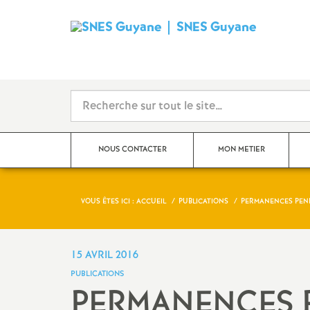
SNES Guyane
S
y
n
d
NOUS CONTACTER
MON METIER
i
c
VOUS ÊTES ICI :
ACCUEIL
PUBLICATIONS
PERMANENCES PEND
AED Assistant
·
e d’éducation
Nouveau
a
AESH Accompagnant
·
es
Top Ch
15 AVRIL 2016
d’élèves en situation de
t
PUBLICATIONS
handicap
PERMANENCES 