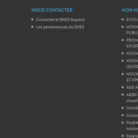
e
NOUS CONTACTER
MON M
s
Contacter le SNES Guyane
EVOLU
Les permanences du SNES
MOUVE
PUBLI
E
PROM
EXCE
n
MOUV
MOUV
s
(SUITE
NOUVE
ET FP
e
AED A
AESH 
i
situat
Certifi
g
Contra
PsyEN
n
nation
Stagia