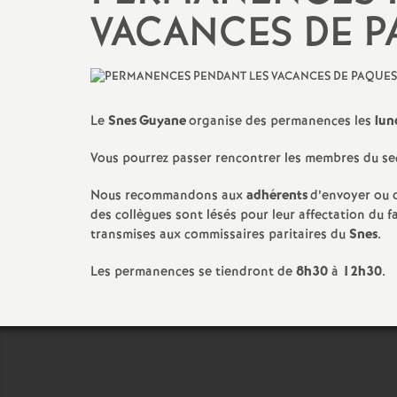
N
Certifié
·
e
VACANCES DE P
a
Contractuel
·
le
t
PsyEN Psychologue de
l’Éducation nationale
Le
Snes Guyane
organise des permanences les
lun
i
Stagiaire
Vous pourrez passer rencontrer les membres du sec
o
Nous recommandons aux
adhérents
d’envoyer ou 
des collègues sont lésés pour leur affectation du f
n
transmises aux commissaires paritaires du
Snes
.
a
Les permanences se tiendront de
8h30
à
12h30
.
l
d