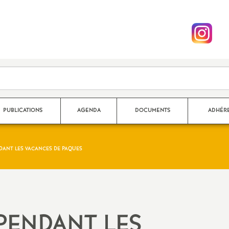
PUBLICATIONS
AGENDA
DOCUMENTS
ADHÉRE
ANT LES VACANCES DE PAQUES
x arrivants
ef
!
PENDANT LES