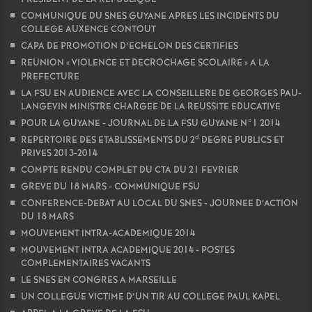
é
COMMUNIQUE DU SNES GUYANE APRES LES INCIDENTS DU
COLLEGE AUXENCE CONTOUT
CAPA DE PROMOTION D’ECHELON DES CERTIFIES
O
REUNION «
VIOLENCE ET DECROCHAGE SCOLAIRE
» A LA
PREFECTURE
r
LA FSU EN AUDIENCE AVEC LA CONSEILLERE DE GEORGES PAU-
LANGEVIN MINISTRE CHARGEE DE LA REUSSITE EDUCATIVE
l
POUR LA GUYANE - JOURNAL DE LA FSU GUYANE N°1 2014
d
REPERTOIRE DES ETABLISSEMENTS DU 2
DEGRE PUBLICS ET
PRIVES 2013-2014
é
COMPTE RENDU COMPLET DU CTA DU 21 FEVRIER
GREVE DU 18 MARS - COMMUNIQUE FSU
a
CONFERENCE-DEBAT AU LOCAL DU SNES - JOURNEE D’ACTION
DU 18 MARS
n
MOUVEMENT INTRA-ACADEMIQUE 2014
MOUVEMENT INTRA ACADEMIQUE 2014 - POSTES
s
COMPLEMENTAIRES VACANTS
LE SNES EN CONGRES A MARSEILLE
UN COLLEGUE VICTIME D’UN TIR AU COLLEGE PAUL KAPEL
T