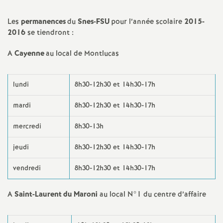
a
Les
permanences
du
Snes-FSU
pour l’année scolaire
2015-
2016
se tiendront :
t
A
Cayenne
au local de Montlucas
i
lundi
8h30-12h30 et 14h30-17h
o
mardi
8h30-12h30 et 14h30-17h
n
mercredi
8h30-13h
a
jeudi
8h30-12h30 et 14h30-17h
l
vendredi
8h30-12h30 et 14h30-17h
d
A
Saint-Laurent du Maroni
au local N°1 du centre d’affaire