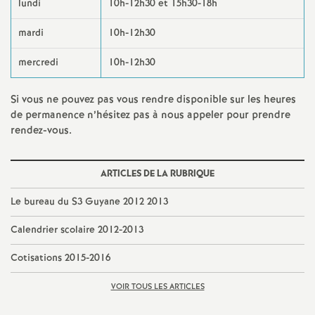
e
lundi
10h-12h30 et 15h30-18h
s
mardi
10h-12h30
mercredi
10h-12h30
E
Si vous ne pouvez pas vous rendre disponible sur les heures
n
de permanence n’hésitez pas à nous appeler pour prendre
rendez-vous.
s
e
ARTICLES DE LA RUBRIQUE
Le bureau du S3 Guyane 2012 2013
i
Calendrier scolaire 2012-2013
g
Cotisations 2015-2016
n
VOIR TOUS LES ARTICLES