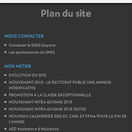
e
Plan du site
m
e
NOUS CONTACTER
n
Contacter le SNES Guyane
Les permanences du SNES
t
MON METIER
s
EVOLUTION DU SITE
MOUVEMENT 2018 - LE RECTORAT PUBLIE UNE ANNEXE
MODIFICATIVE
d
PROMOTION A LA CLASSE EXCEPTIONNELLE
MOUVEMENT INTRA GUYANE 2018
e
MOUVEMENT INTRA GUYANE 2018 (SUITE)
NOUVEAU CALENDRIER DES GT, CAPA ET FPMA POUR LA FIN DE
S
L’ANNEE
AED Assistant
·
e d’éducation