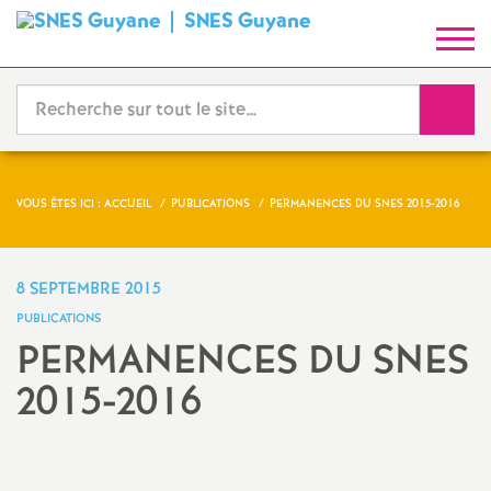
SNES Guyane
S
y
Reche
n
d
VOUS ÊTES ICI :
ACCUEIL
PUBLICATIONS
PERMANENCES DU SNES 2015-2016
i
8 SEPTEMBRE 2015
c
PUBLICATIONS
PERMANENCES DU SNES
a
2015-2016
t
N