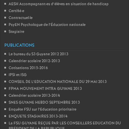
e
AESH Accompagnant
·
es d’élèves en situation de handicap
Certifié
·
e
c
Contractuel
·
le
PsyEN Psychologue de l’Éducation nationale
Stagiaire
o
PUBLICATIONS
n
Le bureau du S3 Guyane 2012 2013
Calendrier scolaire 2012-2013
d
Cotisations 2015-2016
IPSI et ISG
d
CONSEIL DE L’EDUCATION NATIONALE DU 29 MAI 2013
FPMA MOUVEMENT INTRA GUYANE 2013
e
Calendrier scolaire 2013-2014
SNES GUYANE HEBDO SEPTEMBRE 2013
g
Enquête FSU sur l’Education prioritaire
ENQUETE STAGIAIRES 2013-2014
r
La FSU GUYANE REÇUE PAR LES CONSEILLERS EDUCATION DU
PRÉSIDENT DE LA REPUBLIQUE